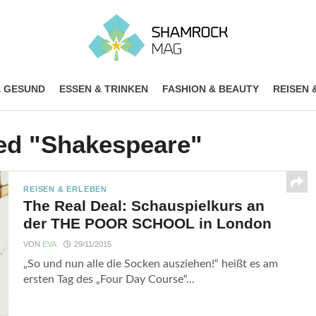
& GESUND
ESSEN & TRINKEN
FASHION & BEAUTY
REISEN 
ged "Shakespeare"
REISEN & ERLEBEN
The Real Deal: Schauspielkurs an
der THE POOR SCHOOL in London
VON
EVA
29/11/2015
„So und nun alle die Socken ausziehen!“ heißt es am
ersten Tag des „Four Day Course“...