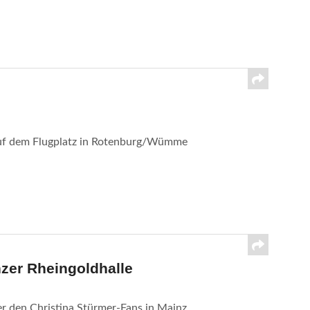
 auf dem Flugplatz in Rotenburg/Wümme
nzer Rheingoldhalle
 den Christina Stürmer-Fans in Mainz