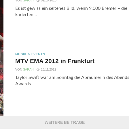
VON
SARAH
09/10/2015
Es ist gewiss ein seltenes Bild, wenn 9.000 Bremer – di
karierten...
MUSIK & EVENTS
MTV EMA 2012 in Frankfurt
VON
SARAH
13/11/2012
Taylor Swift war am Sonntag die Abräumerin des Abend
Awards...
WEITERE BEITRÄGE