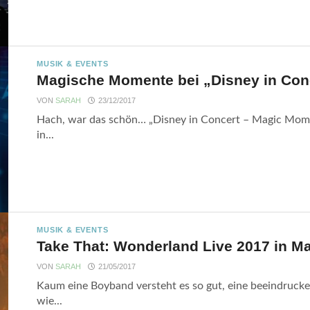
MUSIK & EVENTS
Magische Momente bei „Disney in Con
VON
SARAH
23/12/2017
Hach, war das schön… „Disney in Concert – Magic Mom
in...
MUSIK & EVENTS
Take That: Wonderland Live 2017 in M
VON
SARAH
21/05/2017
Kaum eine Boyband versteht es so gut, eine beeindrucke
wie...