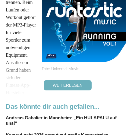
trennen. Beim
Laufen oder
Workout gehört
der MP3-Player
für viele
Sportler zum
notwendigen
Equipment.
Aus diesem
Foto: Universal Music
Grund haben
sich der
Fitness-App-
WEITERLESEN
Hersteller
Runtastic
und
Universal Music
zusammengetan und zum Start
Das könnte dir auch gefallen...
der Laufsaison eine speziell auf Läufer zugeschnittene Musik-
Compilation zusammengestellt. „
Runtastic Music – Running
Andreas Gabalier in Mannheim: „Ein HULAPALU auf
Vol. 1
“ heißt die Platte und ist ab heute im Handel. Weitere
uns!“
fitness-fokussierte Produkte und Formate der Kooperation des
Kamrad geht 2026 erneut auf große Konzertreise