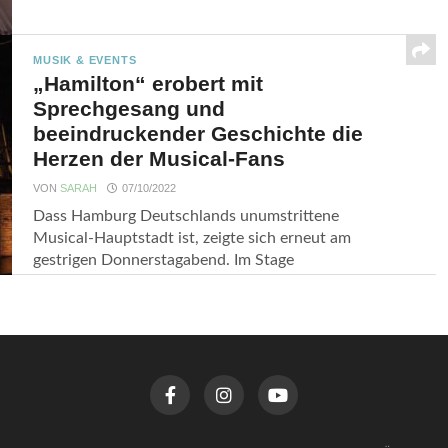
MUSIK & EVENTS
„Hamilton“ erobert mit
Sprechgesang und
beeindruckender Geschichte die
Herzen der Musical-Fans
VON
SARAH
07/10/2022
Dass Hamburg Deutschlands unumstrittene
Musical-Hauptstadt ist, zeigte sich erneut am
gestrigen Donnerstagabend. Im Stage
Operettenhaus feierte...