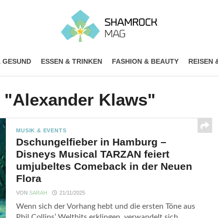
& GESUND
ESSEN & TRINKEN
FASHION & BEAUTY
REISEN 
d "Alexander Klaws"
MUSIK & EVENTS
Dschungelfieber in Hamburg –
Disneys Musical TARZAN feiert
umjubeltes Comeback in der Neuen
Flora
VON
SARAH
21/11/2025
Wenn sich der Vorhang hebt und die ersten Töne aus
Phil Collins’ Welthits erklingen, verwandelt sich...