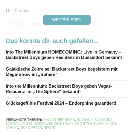
Die Termine:
WEITERLESEN
15.09.2014 Cannery Ballroom – Nashville, TN
17.09.2014 Mercury Ballroom – Louisville, KY
19.09.2014 Bogart’s – Cincinnati, OH
Das könnte dir auch gefallen...
20.09.2014 Murat Theatre – Indianapolis, IN
Into The Millennium HOMECOMING: Live in Germany –
21.09.2014 The Pageant – St. Louis, MO
Backstreet Boys geben Residenz in Düsseldorf bekannt
23.09.2014 Folly Theater – Kansas City, MO
24.09.2014 Mill City Nights – Minneapolis, MN
Galaktische Zeitreise: Backstreet Boys begeistern mit
Mega-Show im „Sphere“
26.09.2014 House of Blues – Chicago, IL
28.09.2014 Royal Oak Music Theatre – Detroit, MI
Into the Millennium: Backstreet Boys geben Vegas-
30.09.2014 Agora Theater – Cleveland, OH
Residenz im „The Sphere“ bekannt!
01.10.2014 Byham Theatre – Pittsburgh, PA
Glücksgefühle Festival 2024 – Endorphine garantiert!
03.10.2014 Metropolis – Montreal, QC
04.10.2014 Sound Academy – Toronto, ON
VERWANDTE THEMEN:
BACKSTREET BOYS
,
BOYBAND
,
BOYBANDS
,
05.10.2014 Sound Academy – Toronto, ON
BOYGROUP
,
BSB
,
JORDAN KNIGHT
,
NEW KIDS ON THE BLOCK
,
NICK &
KNIGHT
,
NICK CARTER
,
NKOTB
08.10.2014 Emerson Colonial – Boston, MA