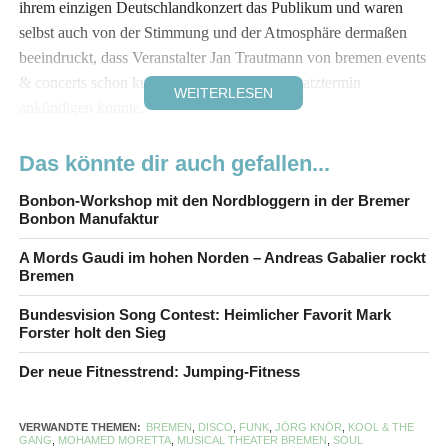
ihrem einzigen Deutschlandkonzert das Publikum und waren
selbst auch von der Stimmung und der Atmosphäre dermaßen
beeindruckt, dass Veranstalter Jan Trautmann von bremen events
& concerts schon kurze Zeit später einen Zusatztermin
WEITERLESEN
ankündigen konnte.
Am vergangenen Sonntag war es dann endlich so weit.
Das könnte dir auch gefallen...
Nachdem Comedian
Jörg Knör
als Überraschungsgast das
Bonbon-Workshop mit den Nordbloggern in der Bremer
Warm-Up für die US-Band übernommen und mit seinen
Bonbon Manufaktur
Stimmenimitationen von Desirée Nick, Roberto Blanco, Angela
Merkel oder auch Udo Lindenberg die Menge zum Lachen
A Mords Gaudi im hohen Norden – Andreas Gabalier rockt
Bremen
gebracht hatte, gab die Band rund um die Brüder Ronald und
Robert „Kool“ Bell mit ihrem Hit „Fresh“ den Startschuss für
Bundesvision Song Contest: Heimlicher Favorit Mark
eine mitreißende Bühnenshow vor ausverkauftem Haus.
Forster holt den Sieg
Der neue Fitnesstrend: Jumping-Fitness
Bereits nach den ersten Tönen riss es die ersten Zuschauer von
ihren Sitzen, was sich auch im Verlauf des Konzertes nicht
großartig änderte. Mit Glitzer-Disco-Outfits spielten, sangen und
VERWANDTE THEMEN:
BREMEN
,
DISCO
,
FUNK
,
JÖRG KNÖR
,
KOOL & THE
GANG
,
MOHAMED MORETTA
,
MUSICAL THEATER BREMEN
,
SOUL
tanzten die US-Musiker bekannte Disco-, Soul- und Funk-Hits